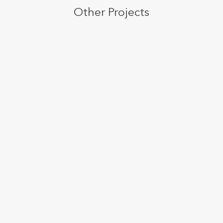
Other Projects
Post With Masonry Grid
WEB DESIGN