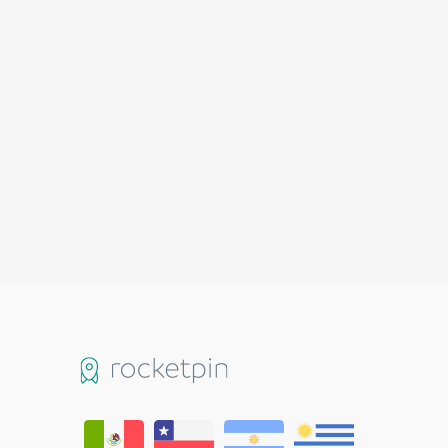
Fusce Malesuada Cursus
£
15.00
£
12.00