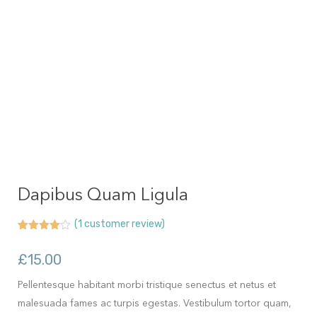
Dapibus Quam Ligula
(
1
customer review)
Rated
1
4.00
out
£
15.00
of 5
based
on
Pellentesque habitant morbi tristique senectus et netus et
customer
rating
malesuada fames ac turpis egestas. Vestibulum tortor quam,